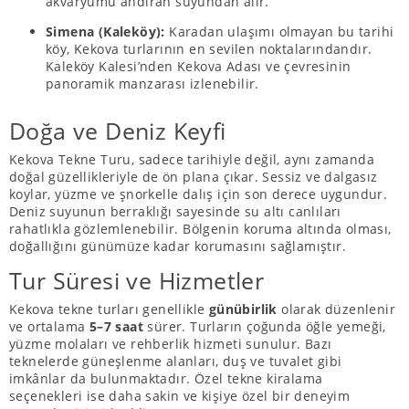
akvaryumu andıran suyundan alır.
Simena (Kaleköy):
Karadan ulaşımı olmayan bu tarihi
köy, Kekova turlarının en sevilen noktalarındandır.
Kaleköy Kalesi’nden Kekova Adası ve çevresinin
panoramik manzarası izlenebilir.
Doğa ve Deniz Keyfi
Kekova Tekne Turu, sadece tarihiyle değil, aynı zamanda
doğal güzellikleriyle de ön plana çıkar. Sessiz ve dalgasız
koylar, yüzme ve şnorkelle dalış için son derece uygundur.
Deniz suyunun berraklığı sayesinde su altı canlıları
rahatlıkla gözlemlenebilir. Bölgenin koruma altında olması,
doğallığını günümüze kadar korumasını sağlamıştır.
Tur Süresi ve Hizmetler
Kekova tekne turları genellikle
günübirlik
olarak düzenlenir
ve ortalama
5–7 saat
sürer. Turların çoğunda öğle yemeği,
yüzme molaları ve rehberlik hizmeti sunulur. Bazı
teknelerde güneşlenme alanları, duş ve tuvalet gibi
imkânlar da bulunmaktadır. Özel tekne kiralama
seçenekleri ise daha sakin ve kişiye özel bir deneyim