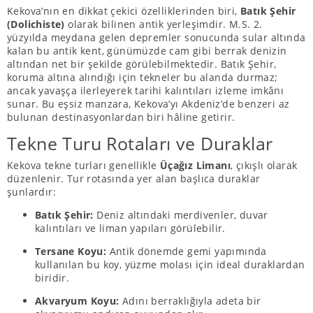
Kekova’nın en dikkat çekici özelliklerinden biri,
Batık Şehir
(Dolichiste)
olarak bilinen antik yerleşimdir. M.S. 2.
yüzyılda meydana gelen depremler sonucunda sular altında
kalan bu antik kent, günümüzde cam gibi berrak denizin
altından net bir şekilde görülebilmektedir. Batık Şehir,
koruma altına alındığı için tekneler bu alanda durmaz;
ancak yavaşça ilerleyerek tarihi kalıntıları izleme imkânı
sunar. Bu eşsiz manzara, Kekova’yı Akdeniz’de benzeri az
bulunan destinasyonlardan biri hâline getirir.
Tekne Turu Rotaları ve Duraklar
Kekova tekne turları genellikle
Üçağız Limanı
, çıkışlı olarak
düzenlenir. Tur rotasında yer alan başlıca duraklar
şunlardır:
Batık Şehir:
Deniz altındaki merdivenler, duvar
kalıntıları ve liman yapıları görülebilir.
Tersane Koyu:
Antik dönemde gemi yapımında
kullanılan bu koy, yüzme molası için ideal duraklardan
biridir.
Akvaryum Koyu:
Adını berraklığıyla adeta bir